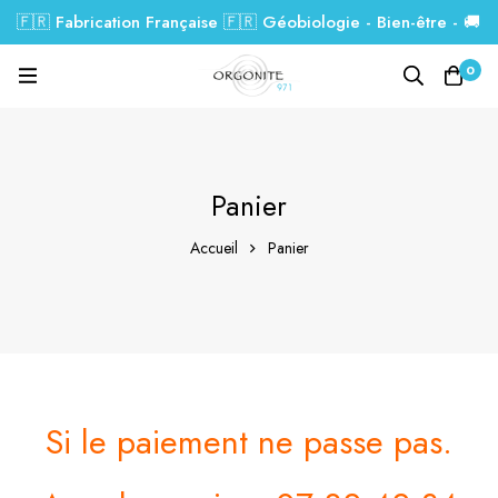
🇫🇷 Fabrication Française 🇫🇷 Géobiologie - Bien-être - 🚚
Livraison GRATUITE dés 99€.
0
Panier
Accueil
Panier
Si le paiement ne passe pas.