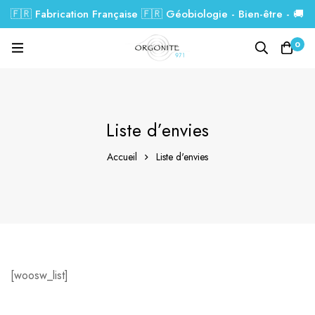
🇫🇷 Fabrication Française 🇫🇷 Géobiologie - Bien-être - 🚚
Livraison GRATUITE dés 99€.
0
Liste d’envies
Accueil
Liste d'envies
[woosw_list]