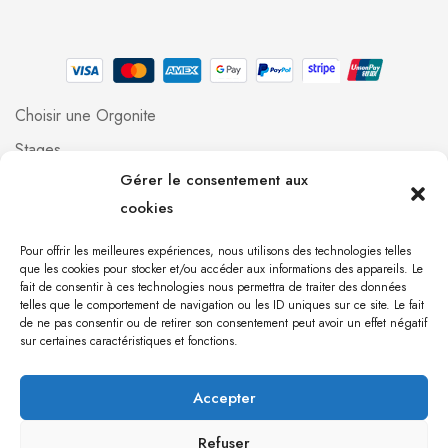
Choisir une Orgonite
Stages
Gérer le consentement aux
Professionnels
cookies
Foire aux questions
Qui suis-je ?
Pour offrir les meilleures expériences, nous utilisons des technologies telles
que les cookies pour stocker et/ou accéder aux informations des appareils. Le
Contact
fait de consentir à ces technologies nous permettra de traiter des données
telles que le comportement de navigation ou les ID uniques sur ce site. Le fait
de ne pas consentir ou de retirer son consentement peut avoir un effet négatif
[mailpoet_form id="1"]
sur certaines caractéristiques et fonctions.
Accepter
Orgonite 971 © 2023 Création du site par
Babel
communication
Refuser