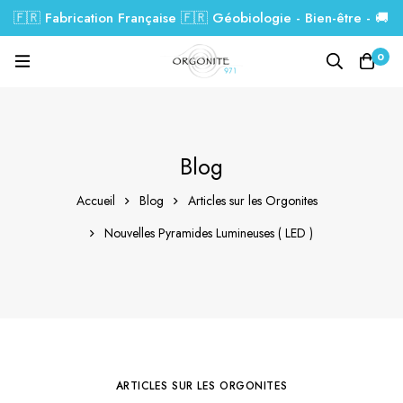
🇫🇷 Fabrication Française 🇫🇷 Géobiologie - Bien-être - 🚚
Livraison GRATUITE dés 99€.
0
Blog
Accueil
Blog
Articles sur les Orgonites
Nouvelles Pyramides Lumineuses ( LED )
ARTICLES SUR LES ORGONITES