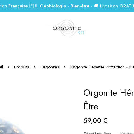
tion Française 🇫🇷 Géobiologie - Bien-être - 🚚 Livraison GRAT
il
Produits
Orgonites
Orgonite Hématite Protection - Bie
Orgonite Hém
Être
59,00
€