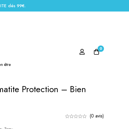
UITE dés 99€.
0
n être
atite Protection – Bien
(0 avis)