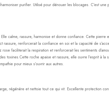
éharmoniser purifier. Utilisé pour dénouer les blocages. C’est une
x. Elle calme, rassure, harmonise et donne confiance. Cette pierre e
t rassure, renforcerait la confiance en soi et la capacité de s’acc
se faciliterait la respiration et renforcerait les sentiments d’amour
tion des toxines.Cette roche apaise et rassure, elle ouvre l’esprit à la
l’empathie pour mieux s’ouvrir aux autres.
harge, régénère et nettoie tout ce qui vit. Excellente protection c