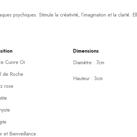
ues psychiques. Stimule la créativité, l’imagination et la clarté. Elle
ition
Dimensions
e Cuivre Or
Diamètre : 7cm
al de Roche
Hauteur : 3cm
z rose
ite
hyste
ite
 et Bienveillance