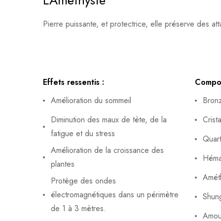
L’Améthyste
Pierre puissante, et protectrice, elle préserve des attaq
Effets ressentis :
Compos
Amélioration du sommeil
Bronz
Diminution des maux de tète, de la
Crist
fatigue et du stress
Quart
Amélioration de la croissance des
Hémat
plantes
Amét
Protège des ondes
électromagnétiques dans un périmètre
Shung
de 1 à 3 mètres.
Amour