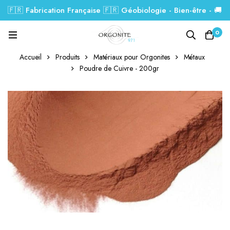
🇫🇷 Fabrication Française 🇫🇷 Géobiologie - Bien-être - 🚚
Livraison GRATUITE dés 99€.
0
Accueil
Produits
Matériaux pour Orgonites
Métaux
Poudre de Cuivre - 200gr