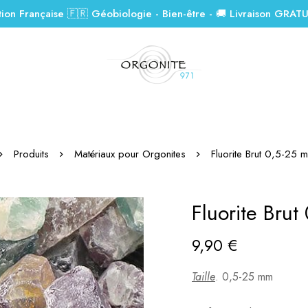
tion Française 🇫🇷 Géobiologie - Bien-être - 🚚 Livraison GRAT
Produits
Matériaux pour Orgonites
Fluorite Brut 0,5-25
Fluorite Bru
9,90
€
Taille
. 0,5-25 mm