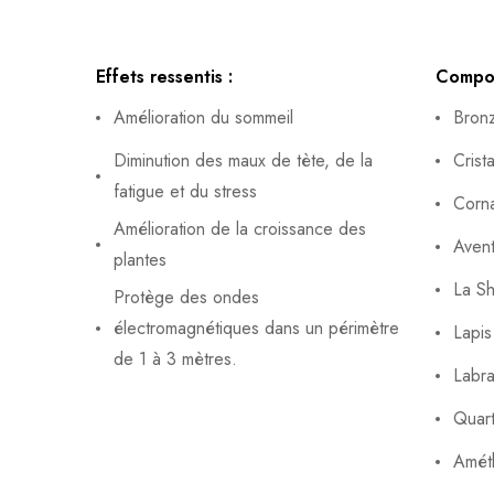
Effets ressentis :
Compos
Amélioration du sommeil
Bronz
Diminution des maux de tète, de la
Crist
fatigue et du stress
Corna
Amélioration de la croissance des
Avent
plantes
La Sh
Protège des ondes
électromagnétiques dans un périmètre
Lapis
de 1 à 3 mètres.
Labra
Quart
Amét