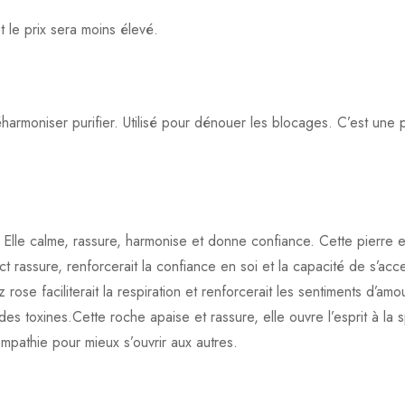
t le prix sera moins élevé.
éharmoniser purifier. Utilisé pour dénouer les blocages. C’est une
x. Elle calme, rassure, harmonise et donne confiance. Cette pierre e
t rassure, renforcerait la confiance en soi et la capacité de s’acc
se faciliterait la respiration et renforcerait les sentiments d’amour
tion des toxines.Cette roche apaise et rassure, elle ouvre l’esprit à la
l’empathie pour mieux s’ouvrir aux autres.