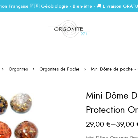
tion Française 🇫🇷 Géobiologie - Bien-être - 🚚 Livraison GRAT
Orgonites
Orgonites de Poche
Mini Dôme de poche - O
Mini Dôme D
Protection Or
29,00
€
–
39,00