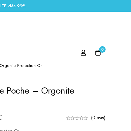
UITE dés 99€.
0
rgonite Protection Or
e Poche – Orgonite
€
(0 avis)