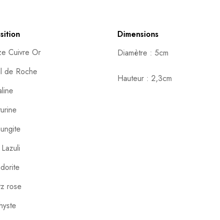
ition
Dimensions
e Cuivre Or
Diamètre : 5cm
al de Roche
Hauteur : 2,3cm
line
urine
ungite
 Lazuli
dorite
z rose
hyste