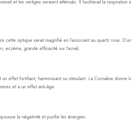
l et les vertiges seraient atténués. Il faciliterait la respiration 
ans cette optique serait magnifié en l’associant au quartz rose. D’u
on, eczéma, grande efficacité sur l’acné).
t un effet fortifiant, harmonisant ou stimulant. La Cornaline donne 
amines et a un effet anti-âge.
ousse la négativité et purifie les énergies.