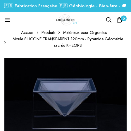
🇫🇷 Fabrication Française 🇫🇷 Géobiologie - Bien-être - 🚚
Livraison GRATUITE dés 99€.
0
Accueil
Produits
Matériaux pour Orgonites
Moule SILICONE TRANSPARENT 120mm - Pyramide Géométrie
sacrée KHEOPS