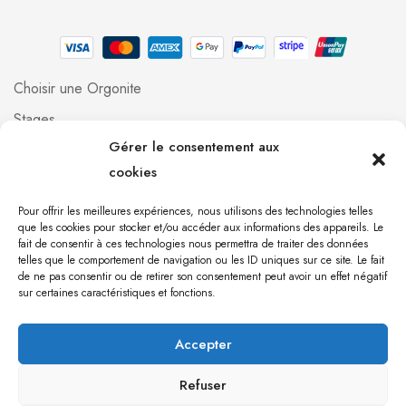
Choisir une Orgonite
Stages
Gérer le consentement aux
Professionnels
cookies
Foire aux questions
Qui suis-je ?
Pour offrir les meilleures expériences, nous utilisons des technologies telles
que les cookies pour stocker et/ou accéder aux informations des appareils. Le
Contact
fait de consentir à ces technologies nous permettra de traiter des données
telles que le comportement de navigation ou les ID uniques sur ce site. Le fait
de ne pas consentir ou de retirer son consentement peut avoir un effet négatif
[mailpoet_form id="1"]
sur certaines caractéristiques et fonctions.
Accepter
Orgonite 971 © 2023 Création du site par
Babel
communication
Refuser