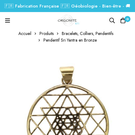
🇫🇷 Fabrication Française 🇫🇷 Géobiologie - Bien-être - 🚚
Livraison GRATUITE dés 99€.
0
Accueil
Produits
Bracelets, Colliers, Pendentifs
Pendentif Sri Yantra en Bronze