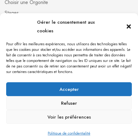
Choisir une Orgonite
Stages
Gérer le consentement aux
Professionnels
cookies
Foire aux questions
Qui suis-je ?
Pour offrir les meilleures expériences, nous utilisons des technologies telles
que les cookies pour stocker et/ou accéder aux informations des appareils. Le
Contact
fait de consentir à ces technologies nous permettra de traiter des données
telles que le comportement de navigation ou les ID uniques sur ce site. Le fait
de ne pas consentir ou de retirer son consentement peut avoir un effet négatif
[mailpoet_form id="1"]
sur certaines caractéristiques et fonctions.
Accepter
Orgonite 971 © 2023 Création du site par
Babel
communication
Refuser
Voir les préférences
0
Politique de confidentialité