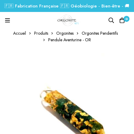
🇫🇷 Fabrication Française 🇫🇷 Géobiologie - Bien-être - 🚚
Livraison GRATUITE dés 99€.
0
Accueil
Produits
Orgonites
Orgonites Pendentifs
Pendule Aventurine - OR