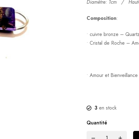
Diamètre: 1cm /
Haut
Composition
:
• cuivre bronze – Quart
• Cristal de Roche – Am
• Amour et Bienveillance
3
en stock
Quantité