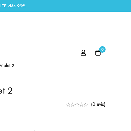
UITE dés 99€.
0
Violet 2
et 2
(0 avis)