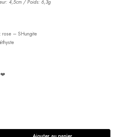
eur: 4,5cm / Poids: 6,3g
z rose – SHungite
éthyste
 ❤️
Ajouter au panier