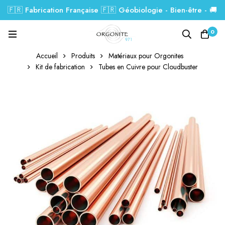
🇫🇷 Fabrication Française 🇫🇷 Géobiologie - Bien-être - 🚚
Livraison GRATUITE dés 99€.
0
Accueil
Produits
Matériaux pour Orgonites
Kit de fabrication
Tubes en Cuivre pour Cloudbuster