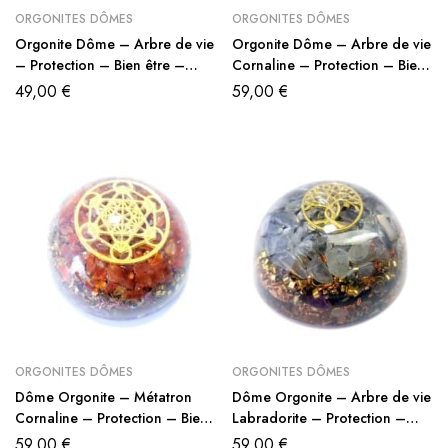
ORGONITES DÔMES
ORGONITES DÔMES
Orgonite Dôme – Arbre de vie
Orgonite Dôme – Arbre de vie
– Protection – Bien être –
Cornaline – Protection – Bien
Equilibre
être – Joie – Equilibre
49,00
€
59,00
€
ORGONITES DÔMES
ORGONITES DÔMES
Dôme Orgonite – Métatron
Dôme Orgonite – Arbre de vie
Cornaline – Protection – Bien
Labradorite – Protection –
être – Joie
Bien être – Equilibre
59,00
€
59,00
€