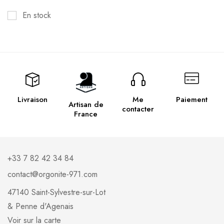
Orgonites Dômes
(21)
En stock
Orgonites Pendentifs
(28)
Pendules
(9)
Tbs, Canon et Cloudbuster
(9)
Orgonites les plus populaires
(4)
Plateaux Fleur de vie
(18)
Livraison
Me
Paiement
Artisan de
Plateaux Bois
(7)
contacter
France
Plateaux Orgonites
(8)
Stickers
(3)
+33 7 82 42 34 84
contact@orgonite-971.com
47140 Saint-Sylvestre-sur-Lot
& Penne d'Agenais
Voir sur la carte