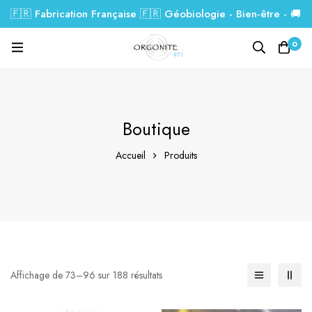
🇫🇷 Fabrication Française 🇫🇷 Géobiologie - Bien-être - 🚚
Livraison GRATUITE dés 99€.
0
Boutique
Accueil
Produits
Affichage de 73–96 sur 188 résultats