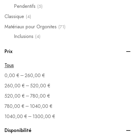
Pendentifs
(5)
Classique
(4)
Matériaux pour Orgonites
(71)
Inclusions
(4)
Kit de fabrication
(7)
Prix
Métaux
(10)
Tous
Moules
(9)
–
0,00
€
260,00
€
Pierres
(36)
–
260,00
€
520,00
€
Poudre
(3)
–
520,00
€
780,00
€
Stickers
(3)
–
780,00
€
1040,00
€
Orgonites
(90)
–
1040,00
€
1300,00
€
Orgonite Pyramide
(27)
Orgonites de Poche
(6)
Disponibilité