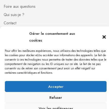
Foire aux questions
Qui suis-je ?
Contact
Gérer le consentement aux
[mailpoet_form id="1"]
cookies
Pour offrir les meilleures expériences, nous utilisons des technologies telles que
Orgonite 971 © 2023 Création du site par
Babel
les cookies pour stocker et/ou accéder aux informations des appareils. Le fait de
consentir à ces technologies nous permettra de traiter des données telles que le
communication
comportement de navigation ou les ID uniques sur ce site. Le fait de ne pas
consentir ou de retirer son consentement peut avoir un effet négatif sur
certaines caractéristiques et fonctions.
Accepter
Refuser
Voir les préférences