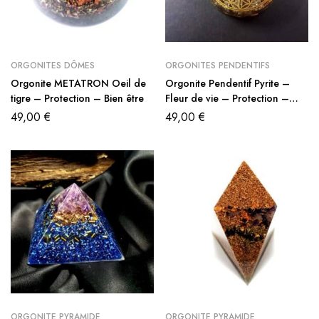
ORGONITES DÔMES
ORGONITES PENDENTIFS
Orgonite METATRON Oeil de
Orgonite Pendentif Pyrite –
tigre – Protection – Bien être
Fleur de vie – Protection –
Bien être
49,00
€
49,00
€
ORGONITE PYRAMIDE
ORGONITE PYRAMIDE