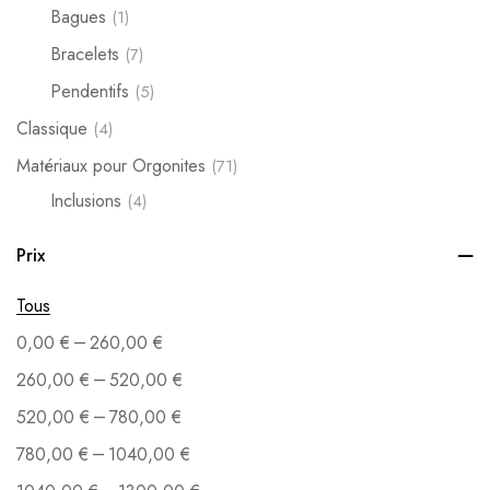
Bagues
(1)
Bracelets
(7)
Pendentifs
(5)
Classique
(4)
Matériaux pour Orgonites
(71)
Inclusions
(4)
Kit de fabrication
(7)
Prix
Métaux
(10)
Tous
Moules
(9)
–
0,00
€
260,00
€
Pierres
(36)
–
260,00
€
520,00
€
Poudre
(3)
–
520,00
€
780,00
€
Stickers
(3)
–
780,00
€
1040,00
€
Orgonites
(90)