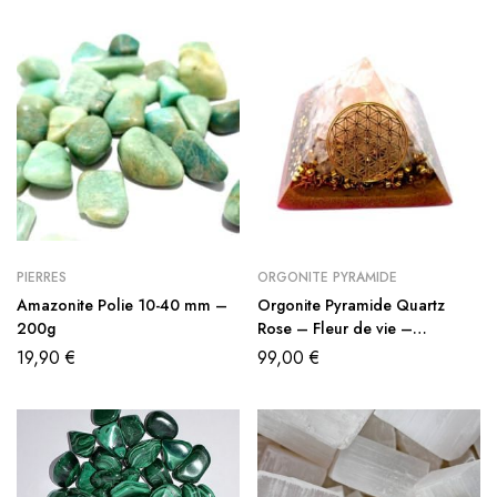
PIERRES
ORGONITE PYRAMIDE
Amazonite Polie 10-40 mm –
Orgonite Pyramide Quartz
200g
Rose – Fleur de vie –
Protection – Amour bien être
19,90
€
99,00
€