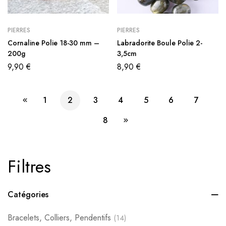
PIERRES
PIERRES
Cornaline Polie 18-30 mm –
Labradorite Boule Polie 2-
200g
3,5cm
9,90
€
8,90
€
1
2
3
4
5
6
7
8
Filtres
Catégories
Bracelets, Colliers, Pendentifs
(14)