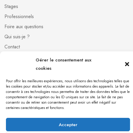
Stages
Professionnels
Foire aux questions
Qui suis-je ?
Contact
Gérer le consentement aux
[mailpoet_form id="1"]
cookies
Pour offrir les meilleures expériences, nous utilisons des technologies telles que
Orgonite 971 © 2023 Création du site par
Babel
les cookies pour stocker et/ou accéder aux informations des appareils. Le fait de
consentir à ces technologies nous permettra de traiter des données telles que le
communication
comportement de navigation ou les ID uniques sur ce site. Le fait de ne pas
consentir ou de retirer son consentement peut avoir un effet négatif sur
certaines caractéristiques et fonctions.
Accepter