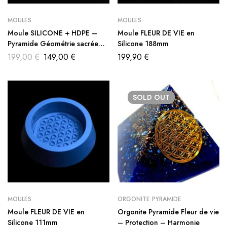
MOULES
MOULES
Moule SILICONE + HDPE –
Moule FLEUR DE VIE en
Pyramide Géométrie sacrée
Silicone 188mm
KHEOPS – 120mm
199,00
€
149,00
€
199,90
€
SOLD
OUT
MOULES
ORGONITE PYRAMIDE
Moule FLEUR DE VIE en
Orgonite Pyramide Fleur de vie
Silicone 111mm
– Protection – Harmonie