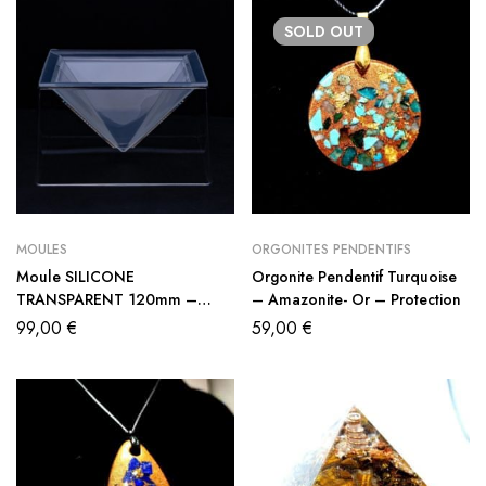
SOLD
OUT
MOULES
ORGONITES PENDENTIFS
Moule SILICONE
Orgonite Pendentif Turquoise
TRANSPARENT 120mm –
– Amazonite- Or – Protection
Pyramide Géométrie sacrée
99,00
€
59,00
€
KHEOPS