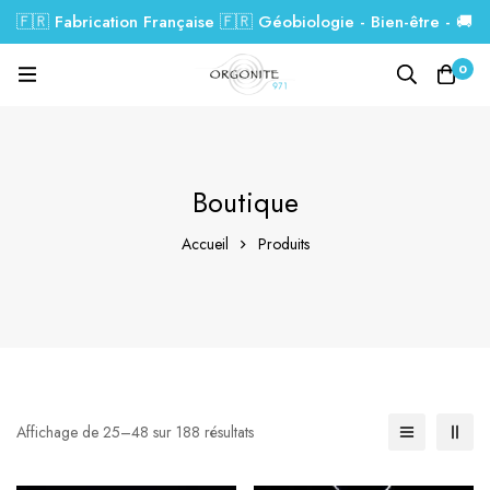
🇫🇷 Fabrication Française 🇫🇷 Géobiologie - Bien-être - 🚚
Livraison GRATUITE dés 99€.
0
Boutique
Accueil
Produits
Affichage de 25–48 sur 188 résultats