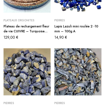
PLATEAUX ORGONITES
PIERRES
Plateau de rechargement fleur
Lapis Lazuli mini roulée 2 -10
de vie CUIVRE – Turquoise
mm – 100g A
18cm
129,00
€
14,90
€
PIERRES
PIERRES