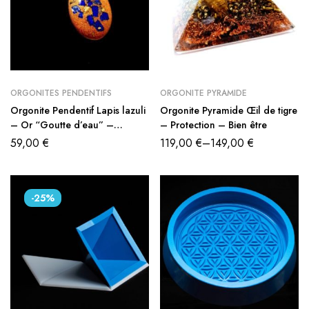
ORGONITES PENDENTIFS
ORGONITE PYRAMIDE
Orgonite Pendentif Lapis lazuli
Orgonite Pyramide Œil de tigre
– Or “Goutte d’eau” –
– Protection – Bien être
Protection – concentration
59,00
€
119,00
€
–
149,00
€
-25%