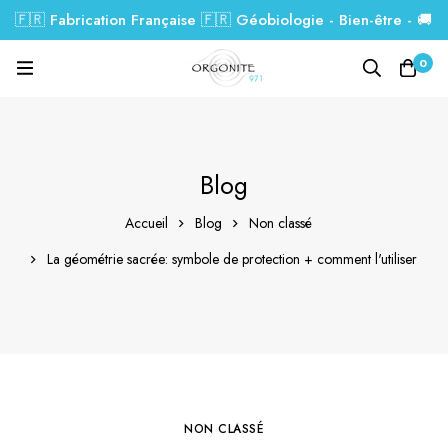
🇫🇷 Fabrication Française 🇫🇷 Géobiologie - Bien-être - 🚚
Livraison GRATUITE dés 99€.
0
Blog
Accueil
Blog
Non classé
La géométrie sacrée: symbole de protection + comment l'utiliser
NON CLASSÉ