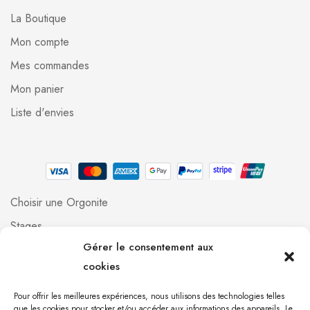
La Boutique
Mon compte
Mes commandes
Mon panier
Liste d'envies
Choisir une Orgonite
Stages
Gérer le consentement aux
Professionnels
cookies
Foire aux questions
Qui suis-je ?
Pour offrir les meilleures expériences, nous utilisons des technologies telles
que les cookies pour stocker et/ou accéder aux informations des appareils. Le