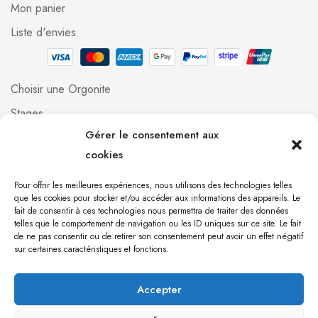
Mon panier
Liste d'envies
Choisir une Orgonite
Stages
Gérer le consentement aux
Professionnels
cookies
Foire aux questions
Qui suis-je ?
Pour offrir les meilleures expériences, nous utilisons des technologies telles
que les cookies pour stocker et/ou accéder aux informations des appareils. Le
Contact
fait de consentir à ces technologies nous permettra de traiter des données
telles que le comportement de navigation ou les ID uniques sur ce site. Le fait
de ne pas consentir ou de retirer son consentement peut avoir un effet négatif
[mailpoet_form id="1"]
sur certaines caractéristiques et fonctions.
Accepter
Orgonite 971 © 2023 Création du site par
Babel